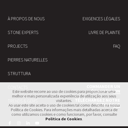
À PROPOS DE NOUS
EXIGENCES LÉGALES
STONE EXPERTS
LIVRE DE PLAINTE
PROJECTS
FAQ
PIERRES NATURELLES
STRUTTURA
COMMANDER UN
CONTACTS
ÉCHANTILLON
Este website recorre ao uso de cookies para proporcionar uma
melhor e mais personalizada experiência de utilização aos seus
TÉLÉCHARGEZ NOTRE
TRENDS & GEMS
visitantes.
CATALOGUE
Ao usar este site aceita o uso de cookies tal como descrito na nossa
Política de Cookies. Para informações mais detalhadas acerca de
como utilizamos cookies e como funcionam, por favor, consulte
Politica de Cookies
.