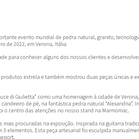
tante evento mundial de pedra natural, granito, tecnologia
ro de 2022, em Verona, Itália.
dade para conhecer alguns dos nossos clientes e desenvolve
 produtos estrela e também mostrou duas peças únicas e e
luce di Giulietta” como uma homenagem à cidade de Verona, n
candeeiro de pé, na fantástica pedra natural “Alexandria”. In
foi o centro das atenções no nosso stand na Marmomac.
 mais procuradas na exposição. Inspirada na guitarra tradic
m 3 elementos. Esta peça artesanal foi esculpida manualm
meport.